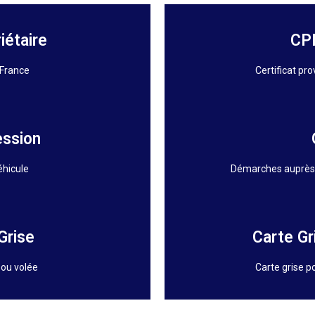
iétaire
CPI
 France
Certificat pro
ession
éhicule
Démarches auprès d
Grise
Carte Gr
 ou volée
Carte grise p