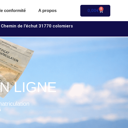
0
0,00
€
 de conformité
A propos
 Chemin de l'échut 31770 colomiers
N LIGNE
atriculation
6