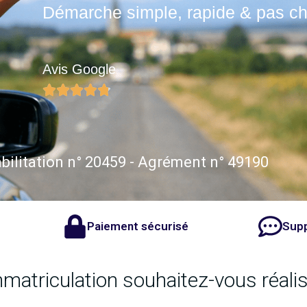
Démarche simple, rapide & pas ch
Avis Google
bilitation n° 20459 - Agrément n° 49190
Paiement sécurisé
Supp
atriculation souhaitez-vous réalis