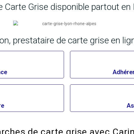
e Carte Grise disponible partout en
on, prestataire de carte grise en lign
nce
Adhéren
re
As
rches de carte grise avec Cari