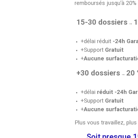
remboursés jusqu’à 20% d
15-30 dossiers
1
→
+délai réduit
-24h Gar
+Support
Gratuit
+
Aucune surfacturat
+30 dossiers
20 
→
+délai
réduit -24h Ga
+Support
Gratuit
+
Aucune surfacturat
Plus vous travaillez, pl
Soit presque 