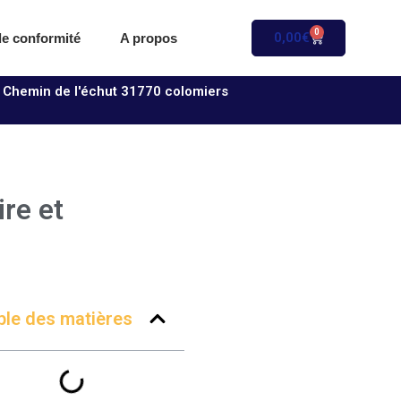
0
0,00
€
 de conformité
A propos
 Chemin de l'échut 31770 colomiers
re et
ble des matières