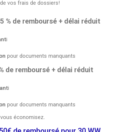
e vos frais de dossiers!
5 % de remboursé + délai réduit
ant
i
ion
pour documents manquants
% de remboursé + délai réduit
rant
i
ion
pour documents manquants
us vous économisez.
150€ de remboursé pour 30 WW