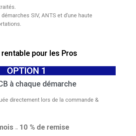
raités.
s démarches SIV, ANTS et d’une haute
rtations.
t rentable pour les Pros
OPTION 1
CB à chaque démarche
uée directement lors de la commande &
mois
10 % de remise
→