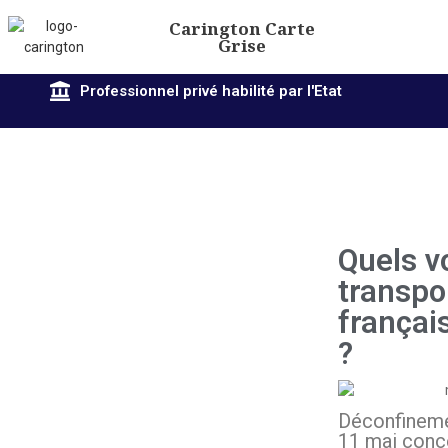
Carington Carte
Grise
Professionnel privé habilité par l'Etat
Quels v
transpor
françai
?
Déconfinemen
11 mai conc