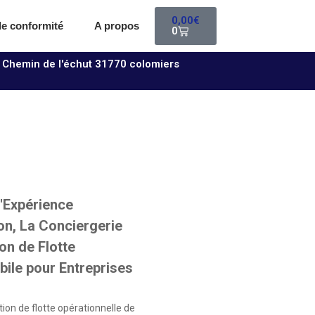
0,00
€
 de conformité
A propos
0
 Chemin de l'échut 31770 colomiers
l'Expérience
on, La Conciergerie
on de Flotte
ile pour Entreprises
tion de flotte opérationnelle de