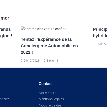
imer
rands
Princi
gton !
hybrid
Tentez l’Expérience de la
30/01/2
Conciergerie Automobile en
2022 !
20/12/2021
Biplight31
Contact
Nous écrire
tialité
Mentions légales
Nous rejoindre